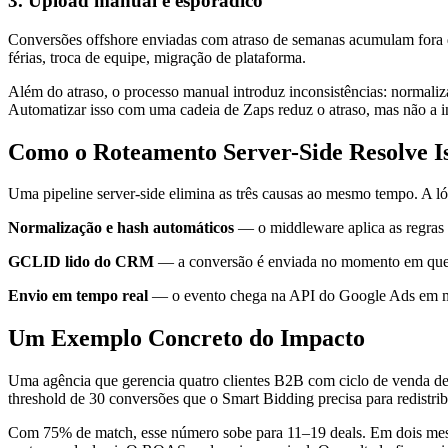
3. Upload manual e esporádico
Conversões offshore enviadas com atraso de semanas acumulam fora d
férias, troca de equipe, migração de plataforma.
Além do atraso, o processo manual introduz inconsistências: normaliza
Automatizar isso com uma cadeia de Zaps reduz o atraso, mas não a 
Como o Roteamento Server-Side Resolve I
Uma pipeline server-side elimina as três causas ao mesmo tempo. A l
Normalização e hash automáticos
— o middleware aplica as regras
GCLID lido do CRM
— a conversão é enviada no momento em que 
Envio em tempo real
— o evento chega na API do Google Ads em minu
Um Exemplo Concreto do Impacto
Uma agência que gerencia quatro clientes B2B com ciclo de venda d
threshold de 30 conversões que o Smart Bidding precisa para redistri
Com 75% de match, esse número sobe para 11–19 deals. Em dois mese