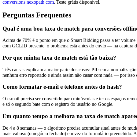
conversions.nexopath.com
. Teste grátis disponível.
Perguntas Frequentes
Qual é uma boa taxa de match para conversões offlin
Acima de 70% é o ponto em que o Smart Bidding passa a ter volume su
com GCLID presente, o problema está antes do envio — na captura d
Por que minha taxa de match está tão baixa?
Três causas explicam a maior parte dos casos: PII sem a normalizaç
nenhum erro reportado e ainda assim não casar com nada — por isso 
Como formatar e-mail e telefone antes do hash?
O e-mail precisa ser convertido para minúsculas e ter os espaços r
e só o segundo bate com o registro do usuário no Google.
Em quanto tempo a melhora na taxa de match apare
De 4 a 8 semanas — o algoritmo precisa acumular sinal antes de muda
mais valioso (o negócio fechado) em vez do formulário preenchido. A