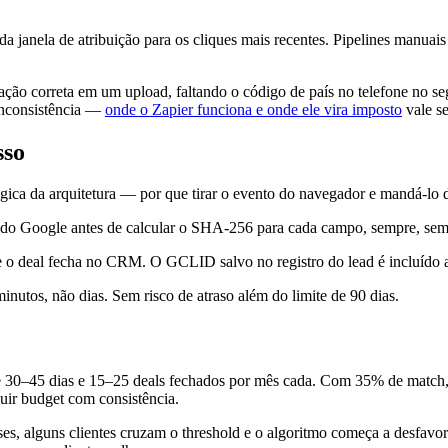
a janela de atribuição para os cliques mais recentes. Pipelines manu
ção correta em um upload, faltando o código de país no telefone no segu
inconsistência —
onde o Zapier funciona e onde ele vira imposto
vale se
sso
ógica da arquitetura — por que tirar o evento do navegador e mandá-lo
 do Google antes de calcular o SHA-256 para cada campo, sempre, sem
o deal fecha no CRM. O GCLID salvo no registro do lead é incluído
tos, não dias. Sem risco de atraso além do limite de 90 dias.
e 30–45 dias e 15–25 deals fechados por mês cada. Com 35% de match,
buir budget com consistência.
s, alguns clientes cruzam o threshold e o algoritmo começa a desfavo