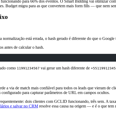
 funcionando para 66% dos eventos. O Smart Bidding vai otimizar com 
tes. Budget migra para as que convertem mais form fills — que nem sem
ixo
 normalização está errada, o hash gerado é diferente do que o Google
os antes de calcular o hash.
viado como
vai gerar um hash diferente de
11991234567
+55119912345
e a via de match mais confiável para todos os leads que vieram de cl
 configurado para capturar parâmetros de URL em campos ocultos.
 frequentemente: dois clientes com GCLID funcionando, três sem. A ta
ários e salvar no CRM
resolve essa causa na origem — e é o que tem 