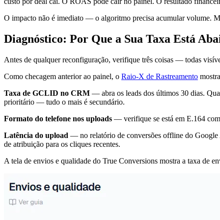
custo por deal cai. O ROAS pode cair no painel. O resultado financeir
O impacto não é imediato — o algoritmo precisa acumular volume. Mas 
Diagnóstico: Por Que a Sua Taxa Está Ab
Antes de qualquer reconfiguração, verifique três coisas — todas visív
Como checagem anterior ao painel, o
Raio-X de Rastreamento
mostra
Taxa de GCLID no CRM
— abra os leads dos últimos 30 dias. Qu
prioritário — tudo o mais é secundário.
Formato do telefone nos uploads
— verifique se está em E.164 com
Latência do upload
— no relatório de conversões offline do Google A
de atribuição para os cliques recentes.
A tela de envios e qualidade do True Conversions mostra a taxa de e