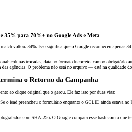
 de 35% para 70%+ no Google Ads e Meta
e match voltou: 34%. Isso significa que o Google reconheceu apenas 3
nal: colunas trocadas, data no formato incorreto, campo obrigatório 
a das agências. O problema não está no arquivo — está na qualidade do
termina o Retorno da Campanha
nto ao clique original que o gerou. Ele faz isso por duas vias:
Se o lead preencheu o formulário enquanto o GCLID ainda estava no 
iptografados com SHA-256. O Google compara esse hash com o que tem n