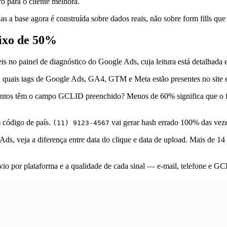
o para o cliente melhora.
a base agora é construída sobre dados reais, não sobre form fills que
aixo de 50%
eis no painel de diagnóstico do Google Ads, cuja leitura está detalhada
 quais tags de Google Ads, GA4, GTM e Meta estão presentes no site e
antos têm o campo GCLID preenchido? Menos de 60% significa que o f
 código de país.
vai gerar hash errado 100% das veze
(11) 9123-4567
ds, veja a diferença entre data do clique e data de upload. Mais de 14 
nvio por plataforma e a qualidade de cada sinal — e-mail, telefone e 