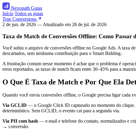
Nexopath
Guias
Início
Todos os guias
True Conversions
2 de jun. de 2026
— Atualizado em
28 de jul. de 2026
Taxa de Match de Conversões Offline: Como Passar
Você subiu o arquivo de conversões offline no Google Ads. A taxa d
descartados, sem nenhuma contribuição para o Smart Bidding.
A frustração comum nesse momento é achar que o problema é operacio
erros reportados, as taxas de match ficam entre 30–45% para a maiori
O Que É Taxa de Match e Por Que Ela De
Quando você envia conversões offline, o Google precisa ligar cada eve
Via GCLID
— o Google Click ID capturado no momento do clique. 
determinístico. Sem GCLID, o evento cai para a segunda via.
Via PII com hash
— e-mail e telefone do contato, normalizados e cr
→ conversão.