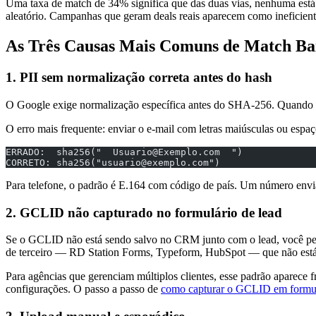
Uma taxa de match de 34% significa que das duas vias, nenhuma está
aleatório. Campanhas que geram deals reais aparecem como ineficien
As Três Causas Mais Comuns de Match Ba
1. PII sem normalização correta antes do hash
O Google exige normalização específica antes do SHA-256. Quando a
O erro mais frequente: enviar o e-mail com letras maiúsculas ou espaç
ERRADO:  sha256("  
Usuario@Exemplo.com
  ")
CORRETO: sha256("
usuario@exemplo.com
")
Para telefone, o padrão é E.164 com código de país. Um número en
2. GCLID não capturado no formulário de lead
Se o GCLID não está sendo salvo no CRM junto com o lead, você perd
de terceiro — RD Station Forms, Typeform, HubSpot — que não está
Para agências que gerenciam múltiplos clientes, esse padrão aparece
configurações. O passo a passo de
como capturar o GCLID em formul