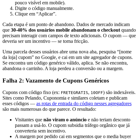
pouco visível em mobile).
Digite o código manualmente.
Clique em “Aplicar”.
Cada etapa é um ponto de abandono. Dados de mercado indicam
que
30-40% dos usuários mobile abandonam o checkout
quando
precisam interagir com campos de texto adicionais. O cupom — que
deveria ser um incentivo — se torna fricção.
Uma parcela desses usuários abre uma nova aba, pesquisa “[nome
da loja] cupom” no Google, e cai em um site agregador de cupons.
Se encontra um código genérico válido, aplica. Se não encontra,
abandona o carrinho. A loja perdeu a conversão ou a margem.
Falha 2: Vazamento de Cupons Genéricos
Cupons com código fixo (ex:
,
) são indexáveis.
FRETEGRATIS
10OFF
Sites como Pelando, Cuponomia e similares coletam e publicam
esses códigos —
as rotas de entrada do código nesses agregadores
são mais numerosas do que parece. O resultado:
Visitantes que
não viram o anúncio
e não teriam desconto
passam a usá-lo. O cupom subsidia tráfego orgânico que já
converteria sem incentivo.
A margem por pedido cai em segmentos que o media buyer