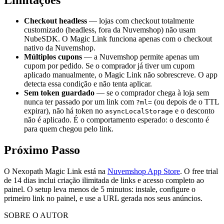
Checkout headless
— lojas com checkout totalmente
customizado (headless, fora da Nuvemshop) não usam
NubeSDK. O Magic Link funciona apenas com o checkout
nativo da Nuvemshop.
Múltiplos cupons
— a Nuvemshop permite apenas um
cupom por pedido. Se o comprador já tiver um cupom
aplicado manualmente, o Magic Link não sobrescreve. O app
detecta essa condição e não tenta aplicar.
Sem token guardado
— se o comprador chega à loja sem
nunca ter passado por um link com
(ou depois de o TTL
?ml=
expirar), não há token no
e o desconto
asyncLocalStorage
não é aplicado. É o comportamento esperado: o desconto é
para quem chegou pelo link.
Próximo Passo
O Nexopath Magic Link está na
Nuvemshop App Store
. O free trial
de 14 dias inclui criação ilimitada de links e acesso completo ao
painel. O setup leva menos de 5 minutos: instale, configure o
primeiro link no painel, e use a URL gerada nos seus anúncios.
SOBRE O AUTOR