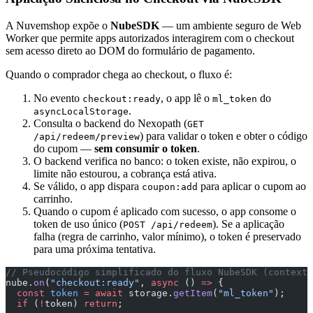
A Nuvemshop expõe o
NubeSDK
— um ambiente seguro de Web
Worker que permite apps autorizados interagirem com o checkout
sem acesso direto ao DOM do formulário de pagamento.
Quando o comprador chega ao checkout, o fluxo é:
No evento
, o app lê o
do
checkout:ready
ml_token
.
asyncLocalStorage
Consulta o backend do Nexopath (
GET
) para validar o token e obter o código
/api/redeem/preview
do cupom —
sem consumir o token
.
O backend verifica no banco: o token existe, não expirou, o
limite não estourou, a cobrança está ativa.
Se válido, o app dispara
para aplicar o cupom ao
coupon:add
carrinho.
Quando o cupom é aplicado com sucesso, o app consome o
token de uso único (
). Se a aplicação
POST /api/redeem
falha (regra de carrinho, valor mínimo), o token é preservado
para uma próxima tentativa.
// Pseudocódigo simplificado do fluxo NubeSDK (contexto
nube.
on
(
"checkout:ready"
, 
async
 () 
=>
 {
  const
 token
 =
 await
 storage.
getItem
(
"ml_token"
);
  if
 (
!
token) 
return
;