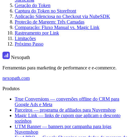
Geração do Token
Captura do Token no Storefront
Aplicação Silenciosa no Checkout via NubeSDK
Proteção de Margem: Três Camadas
Comparação: Fluxo Manual vs. Magic Link
Rastreamento por Link
Limitações
Próximo Passo
Nexopath
Ferramentas para marketing de performance e e-commerce.
nexopath.com
Produtos
True Conversions — conversões offline do CRM para
Google Ads e Meta
Parceiros — programa de afiliados para Nuvemshop
Magic Link — links de cupom que aplicam o desconto
sozinhos
UTM Banner — banners por campanha para lojas
Nuvemshop