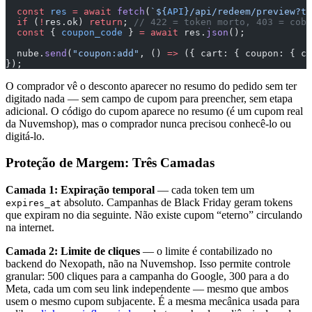
  const
 res
 =
 await
 fetch
(
`${
API
}/api/redeem/preview?to
  if
 (
!
res.ok) 
return
; 
// 422 = token morto, 403 = cobr
  const
 { 
coupon_code
 } 
=
 await
 res.
json
();
  nube.
send
(
"coupon:add"
, () 
=>
 ({ cart: { coupon: { co
});
O comprador vê o desconto aparecer no resumo do pedido sem ter
digitado nada — sem campo de cupom para preencher, sem etapa
adicional. O código do cupom aparece no resumo (é um cupom real
da Nuvemshop), mas o comprador nunca precisou conhecê-lo ou
digitá-lo.
Proteção de Margem: Três Camadas
Camada 1: Expiração temporal
— cada token tem um
absoluto. Campanhas de Black Friday geram tokens
expires_at
que expiram no dia seguinte. Não existe cupom “eterno” circulando
na internet.
Camada 2: Limite de cliques
— o limite é contabilizado no
backend do Nexopath, não na Nuvemshop. Isso permite controle
granular: 500 cliques para a campanha do Google, 300 para a do
Meta, cada um com seu link independente — mesmo que ambos
usem o mesmo cupom subjacente. É a mesma mecânica usada para