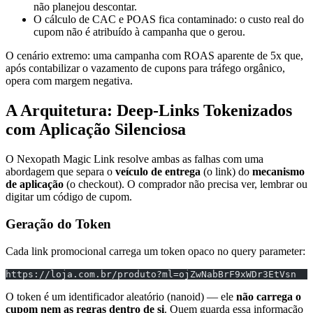
não planejou descontar.
O cálculo de CAC e POAS fica contaminado: o custo real do
cupom não é atribuído à campanha que o gerou.
O cenário extremo: uma campanha com ROAS aparente de 5x que,
após contabilizar o vazamento de cupons para tráfego orgânico,
opera com margem negativa.
A Arquitetura: Deep-Links Tokenizados
com Aplicação Silenciosa
O Nexopath Magic Link resolve ambas as falhas com uma
abordagem que separa o
veículo de entrega
(o link) do
mecanismo
de aplicação
(o checkout). O comprador não precisa ver, lembrar ou
digitar um código de cupom.
Geração do Token
Cada link promocional carrega um token opaco no query parameter:
https://loja.com.br/produto?ml=ojZwNabBrF9xWDr3EtVsn
O token é um identificador aleatório (nanoid) — ele
não carrega o
cupom nem as regras dentro de si
. Quem guarda essa informação