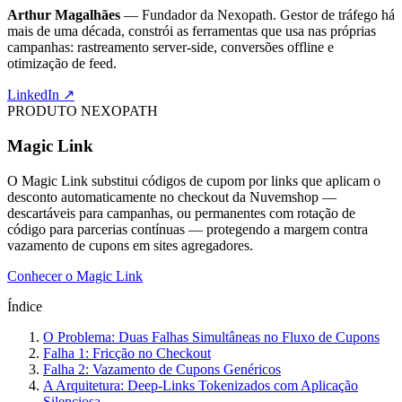
Arthur Magalhães
— Fundador da Nexopath. Gestor de tráfego há
mais de uma década, constrói as ferramentas que usa nas próprias
campanhas: rastreamento server-side, conversões offline e
otimização de feed.
LinkedIn ↗
PRODUTO NEXOPATH
Magic Link
O Magic Link substitui códigos de cupom por links que aplicam o
desconto automaticamente no checkout da Nuvemshop —
descartáveis para campanhas, ou permanentes com rotação de
código para parcerias contínuas — protegendo a margem contra
vazamento de cupons em sites agregadores.
Conhecer o Magic Link
Índice
O Problema: Duas Falhas Simultâneas no Fluxo de Cupons
Falha 1: Fricção no Checkout
Falha 2: Vazamento de Cupons Genéricos
A Arquitetura: Deep-Links Tokenizados com Aplicação
Silenciosa