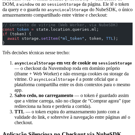
DOM, a
ou ao
da página. Ele lê o token
window
sessionStorage
da query e o guarda no
do NubeSDK, o único
asyncLocalStorage
armazenamento compartilhado entre vitrine e checkout:
// Contexto de vitrine (Web Worker, via NubeSDK)
const
 token
 =
 state.location.queries.ml;
if
 (token) {
  await
 storage.
setItem
(
"ml_token"
, token, 
TTL
);
}
Três decisões técnicas nesse trecho:
em vez de cookie ou
asyncLocalStorage
sessionStorage
— o checkout da Nuvemshop roda em domínio próprio
(iframe + Web Worker) e não enxerga cookies ou storage da
vitrine. O
é a ponte oficial que a
asyncLocalStorage
plataforma compartilha entre os dois contextos para o mesmo
app.
Salvo cedo, no carregamento
— o token é guardado assim
que a vitrine carrega, não no clique de “Comprar agora” (que
redireciona na hora e perderia a corrida).
TTL
— o token expira do armazenamento junto com a
validade do link, e sobrevive à navegação entre páginas até o
checkout.
Aplicação Silenciosa no Checkout via NubeSDK