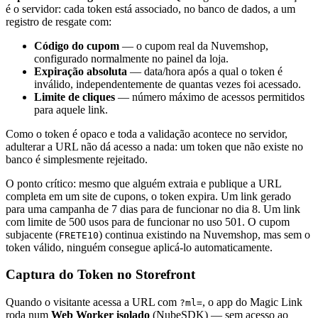
é o servidor: cada token está associado, no banco de dados, a um
registro de resgate com:
Código do cupom
— o cupom real da Nuvemshop,
configurado normalmente no painel da loja.
Expiração absoluta
— data/hora após a qual o token é
inválido, independentemente de quantas vezes foi acessado.
Limite de cliques
— número máximo de acessos permitidos
para aquele link.
Como o token é opaco e toda a validação acontece no servidor,
adulterar a URL não dá acesso a nada: um token que não existe no
banco é simplesmente rejeitado.
O ponto crítico: mesmo que alguém extraia e publique a URL
completa em um site de cupons, o token expira. Um link gerado
para uma campanha de 7 dias para de funcionar no dia 8. Um link
com limite de 500 usos para de funcionar no uso 501. O cupom
subjacente (
) continua existindo na Nuvemshop, mas sem o
FRETE10
token válido, ninguém consegue aplicá-lo automaticamente.
Captura do Token no Storefront
Quando o visitante acessa a URL com
, o app do Magic Link
?ml=
roda num
Web Worker isolado
(NubeSDK) — sem acesso ao