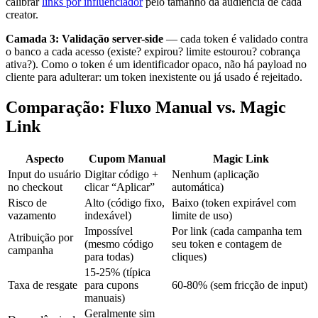
calibrar
links por influenciador
pelo tamanho da audiência de cada
creator.
Camada 3: Validação server-side
— cada token é validado contra
o banco a cada acesso (existe? expirou? limite estourou? cobrança
ativa?). Como o token é um identificador opaco, não há payload no
cliente para adulterar: um token inexistente ou já usado é rejeitado.
Comparação: Fluxo Manual vs. Magic
Link
Aspecto
Cupom Manual
Magic Link
Input do usuário
Digitar código +
Nenhum (aplicação
no checkout
clicar “Aplicar”
automática)
Risco de
Alto (código fixo,
Baixo (token expirável com
vazamento
indexável)
limite de uso)
Impossível
Por link (cada campanha tem
Atribuição por
(mesmo código
seu token e contagem de
campanha
para todas)
cliques)
15-25% (típica
Taxa de resgate
para cupons
60-80% (sem fricção de input)
manuais)
Geralmente sim