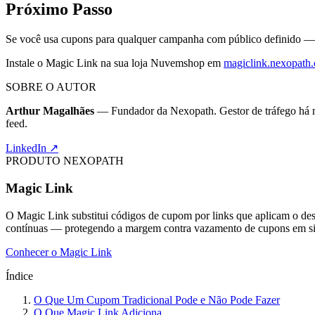
Próximo Passo
Se você usa cupons para qualquer campanha com público definido — in
Instale o Magic Link na sua loja Nuvemshop em
magiclink.nexopath
SOBRE O AUTOR
Arthur Magalhães
— Fundador da Nexopath. Gestor de tráfego há mai
feed.
LinkedIn ↗
PRODUTO NEXOPATH
Magic Link
O Magic Link substitui códigos de cupom por links que aplicam o d
contínuas — protegendo a margem contra vazamento de cupons em si
Conhecer o Magic Link
Índice
O Que Um Cupom Tradicional Pode e Não Pode Fazer
O Que Magic Link Adiciona