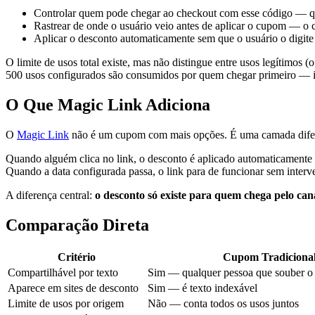
Controlar quem pode chegar ao checkout com esse código — qua
Rastrear de onde o usuário veio antes de aplicar o cupom — o
Aplicar o desconto automaticamente sem que o usuário o digite
O limite de usos total existe, mas não distingue entre usos legítimos
500 usos configurados são consumidos por quem chegar primeiro — 
O Que Magic Link Adiciona
O
Magic Link
não é um cupom com mais opções. É uma camada diferen
Quando alguém clica no link, o desconto é aplicado automaticamente n
Quando a data configurada passa, o link para de funcionar sem inter
A diferença central:
o desconto só existe para quem chega pelo can
Comparação Direta
Critério
Cupom Tradiciona
Compartilhável por texto
Sim — qualquer pessoa que souber o
Aparece em sites de desconto
Sim — é texto indexável
Limite de usos por origem
Não — conta todos os usos juntos