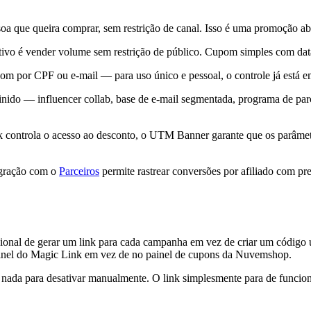
oa que queira comprar, sem restrição de canal. Isso é uma promoção abe
ivo é vender volume sem restrição de público. Cupom simples com data 
om por CPF ou e-mail — para uso único e pessoal, o controle já está e
inido — influencer collab, base de e-mail segmentada, programa de pa
controla o acesso ao desconto, o UTM Banner garante que os parâmet
egração com o
Parceiros
permite rastrear conversões por afiliado com pre
al de gerar um link para cada campanha em vez de criar um código ún
painel do Magic Link em vez de no painel de cupons da Nuvemshop.
 nada para desativar manualmente. O link simplesmente para de funcio