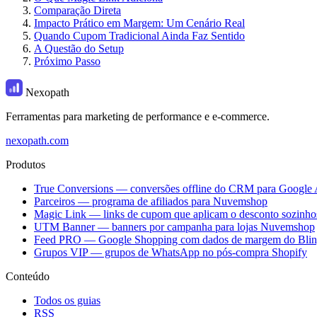
Comparação Direta
Impacto Prático em Margem: Um Cenário Real
Quando Cupom Tradicional Ainda Faz Sentido
A Questão do Setup
Próximo Passo
Nexopath
Ferramentas para marketing de performance e e-commerce.
nexopath.com
Produtos
True Conversions — conversões offline do CRM para Google 
Parceiros — programa de afiliados para Nuvemshop
Magic Link — links de cupom que aplicam o desconto sozinho
UTM Banner — banners por campanha para lojas Nuvemshop
Feed PRO — Google Shopping com dados de margem do Bli
Grupos VIP — grupos de WhatsApp no pós-compra Shopify
Conteúdo
Todos os guias
RSS