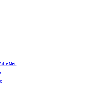
Ads e Meta
s
ng