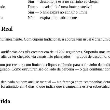
Sim — desconto já está no carrinho ao chegar
ado
Direto — cada link é uma fonte rastreável
Sim — o link expira ao atingir o limite
da
Não — expira automaticamente
 Real
ultaneamente. Com cupom tradicional, a abordagem usual é criar um c
audiências dos três creators era de ~120k seguidores. Supondo uma ta
 alta de ter chegado via canais não planejados — grupos de desconto, 
, um por creator, com limite de cliques calibrado para o tamanho da aud
gurado. Como estruturar isso do lado da parceria — o que combinar com
 dedicada ou com análise manual — a diferença entre “campanhas dera
 A foi atingido em 4 dias, o que indica que a campanha estava subescala
tido