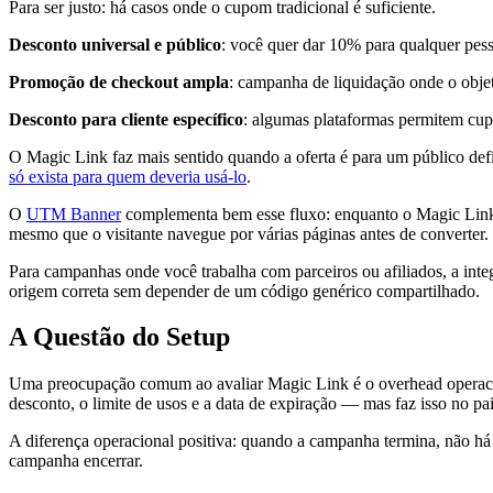
Para ser justo: há casos onde o cupom tradicional é suficiente.
Desconto universal e público
: você quer dar 10% para qualquer pess
Promoção de checkout ampla
: campanha de liquidação onde o objet
Desconto para cliente específico
: algumas plataformas permitem cup
O Magic Link faz mais sentido quando a oferta é para um público def
só exista para quem deveria usá-lo
.
O
UTM Banner
complementa bem esse fluxo: enquanto o Magic Link 
mesmo que o visitante navegue por várias páginas antes de converter.
Para campanhas onde você trabalha com parceiros ou afiliados, a int
origem correta sem depender de um código genérico compartilhado.
A Questão do Setup
Uma preocupação comum ao avaliar Magic Link é o overhead operacion
desconto, o limite de usos e a data de expiração — mas faz isso no 
A diferença operacional positiva: quando a campanha termina, não há
campanha encerrar.