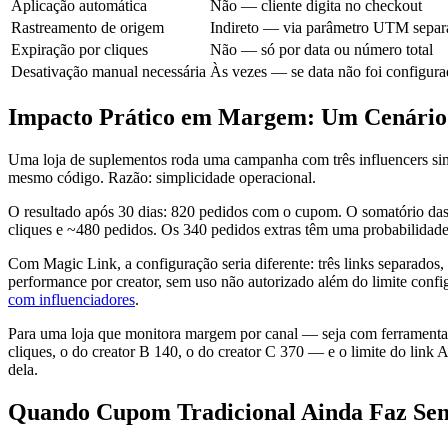
Aplicação automática
Não — cliente digita no checkout
Rastreamento de origem
Indireto — via parâmetro UTM separ
Expiração por cliques
Não — só por data ou número total
Desativação manual necessária
Às vezes — se data não foi configura
Impacto Prático em Margem: Um Cenário
Uma loja de suplementos roda uma campanha com três influencers sim
mesmo código. Razão: simplicidade operacional.
O resultado após 30 dias: 820 pedidos com o cupom. O somatório das 
cliques e ~480 pedidos. Os 340 pedidos extras têm uma probabilidade
Com Magic Link, a configuração seria diferente: três links separados
performance por creator, sem uso não autorizado além do limite confi
com influenciadores
.
Para uma loja que monitora margem por canal — seja com ferramenta
cliques, o do creator B 140, o do creator C 370 — e o limite do link
dela.
Quando Cupom Tradicional Ainda Faz Sen